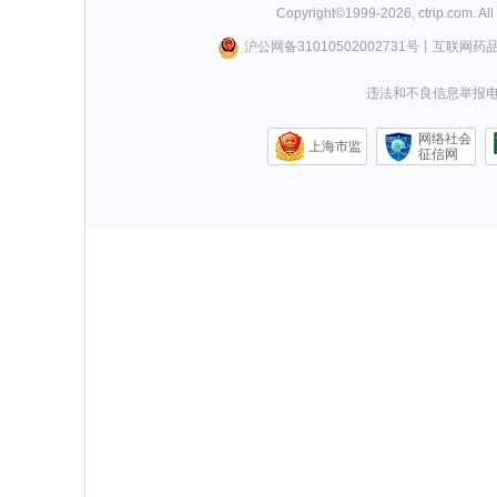
Copyright©
1999-
2026
,
ctrip.com
. Al
沪公网备31010502002731号
丨
互联网药
违法和不良信息举报电话0
网络社会
上海市监
征信网