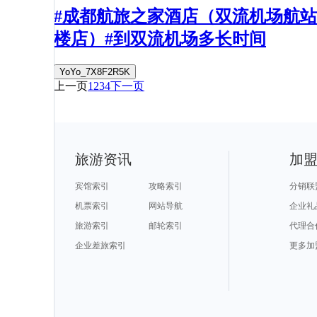
#成都航旅之家酒店（双流机场航站
楼店）#到双流机场多长时间
YoYo_7X8F2R5K
上一页
1
2
3
4
下一页
旅游资讯
加
宾馆索引
攻略索引
分销联
机票索引
网站导航
企业礼
旅游索引
邮轮索引
代理合
企业差旅索引
更多加