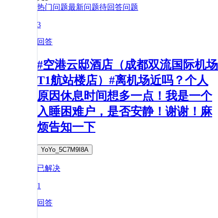
热门问题
最新问题
待回答问题
3
回答
#空港云邸酒店（成都双流国际机场
T1航站楼店）#离机场近吗？个人
原因休息时间想多一点！我是一个
入睡困难户，是否安静！谢谢！麻
烦告知一下
YoYo_5C7M9I8A
已解决
1
回答