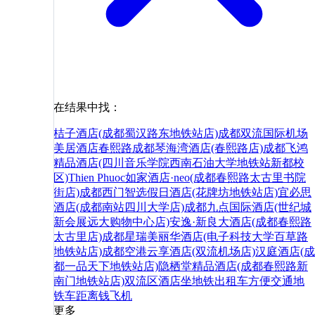
在结果中找：
桔子酒店(成都蜀汉路东地铁站店)
成都双流国际机场
美居酒店
春熙路
成都琴海湾酒店(春熙路店)
成都飞鸿
精品酒店(四川音乐学院西南石油大学地铁站新都校
区)
Thien Phuoc
如家酒店·neo(成都春熙路太古里书院
街店)
成都西门智选假日酒店(花牌坊地铁站店)
宜必思
酒店(成都南站四川大学店)
成都九点国际酒店(世纪城
新会展远大购物中心店)
安逸·新良大酒店(成都春熙路
太古里店)
成都星瑞美丽华酒店(电子科技大学百草路
地铁站店)
成都空港云享酒店(双流机场店)
汉庭酒店(成
都一品天下地铁站店)
隐栖堂精品酒店(成都春熙路新
南门地铁站店)
双流区
酒店
坐地铁
出租车
方便
交通
地
铁
车
距离
钱
飞机
更多