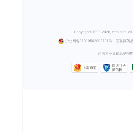
Copyright©
1999-
2026
,
ctrip.com
. Al
沪公网备31010502002731号
丨
互联网药
违法和不良信息举报电话0
网络社会
上海市监
征信网