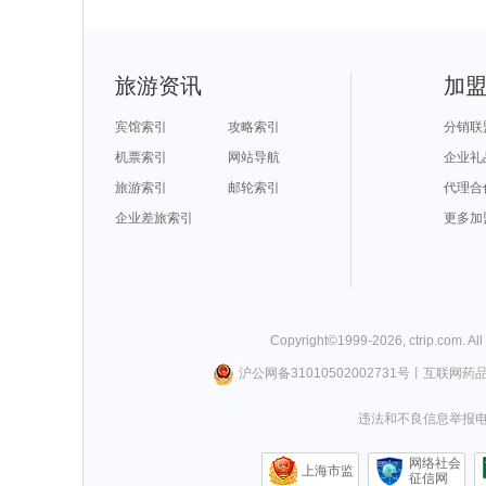
旅游资讯
加
宾馆索引
攻略索引
分销联
机票索引
网站导航
企业礼
旅游索引
邮轮索引
代理合
企业差旅索引
更多加
Copyright©
1999-
2026
,
ctrip.com
. Al
沪公网备31010502002731号
丨
互联网药
违法和不良信息举报电话0
网络社会
上海市监
征信网