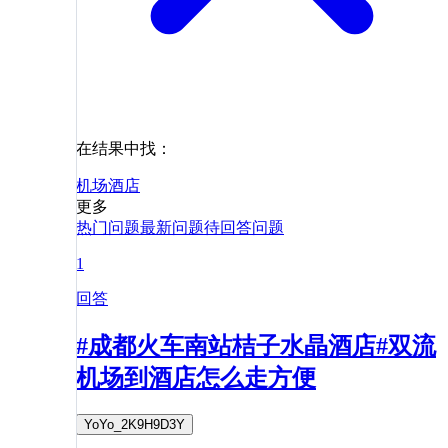
在结果中找：
机场
酒店
更多
热门问题
最新问题
待回答问题
1
回答
#成都火车南站桔子水晶酒店#双流
机场到酒店怎么走方便
YoYo_2K9H9D3Y