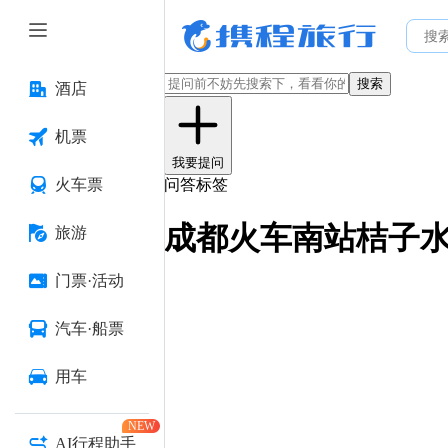
搜索
酒店
机票
我要提问
火车票
问答标签
成都火车南站桔子
旅游
门票·活动
汽车·船票
用车
NEW
AI行程助手