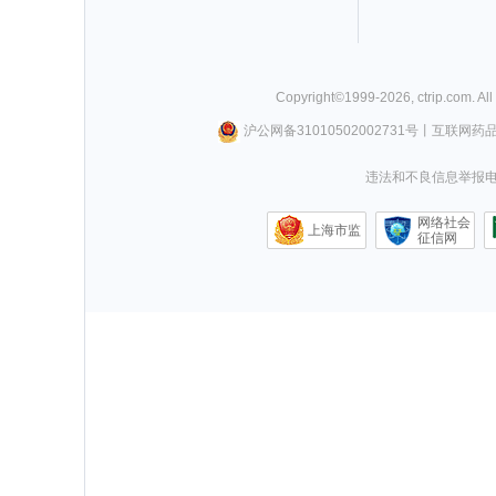
Copyright©
1999-
2026
,
ctrip.com
. Al
沪公网备31010502002731号
丨
互联网药
违法和不良信息举报电话0
网络社会
上海市监
征信网