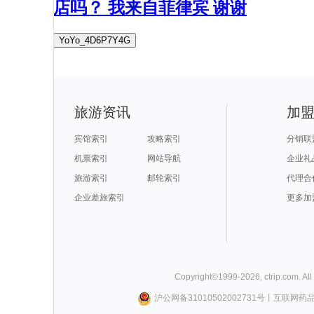
店吗？ 我来自菲律宾 谢谢
YoYo_4D6P7Y4G
旅游资讯
加
宾馆索引
攻略索引
分销联
机票索引
网站导航
企业礼
旅游索引
邮轮索引
代理合
企业差旅索引
更多加
Copyright©
1999-
2026
,
ctrip.com
. Al
沪公网备31010502002731号
丨
互联网药