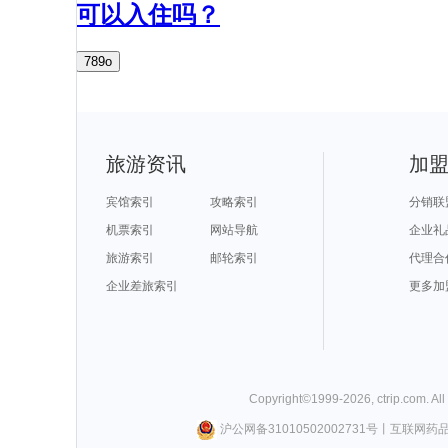
可以入住吗？
789o
旅游资讯
加
宾馆索引
攻略索引
分销联
机票索引
网站导航
企业礼
旅游索引
邮轮索引
代理合
企业差旅索引
更多加
Copyright©
1999-
2026
,
ctrip.com
. Al
沪公网备31010502002731号
丨
互联网药