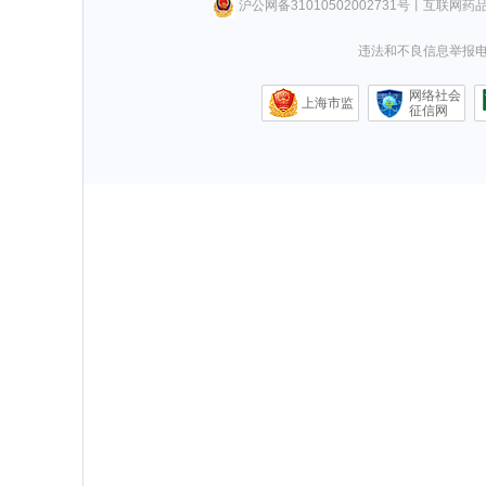
沪公网备31010502002731号
丨
互联网药
违法和不良信息举报电话0
网络社会
上海市监
征信网