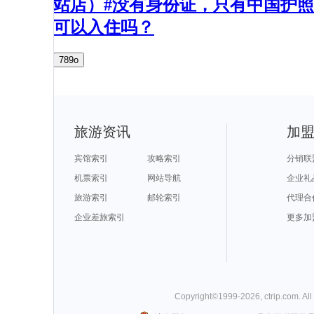
站店）#没有身份证，只有中国护照
可以入住吗？
789o
旅游资讯
加
宾馆索引
攻略索引
分销联
机票索引
网站导航
企业礼
旅游索引
邮轮索引
代理合
企业差旅索引
更多加
Copyright©
1999-
2026
,
ctrip.com
. Al