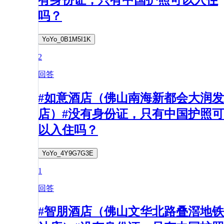
吗？
YoYo_0B1M5I1K
2
回答
#如意酒店（佛山南海新都会大润发
店）#没有身份证，只有中国护照可
以入住吗？
YoYo_4Y9G7G3E
1
回答
#智朋酒店（佛山文华北路叠滘地铁