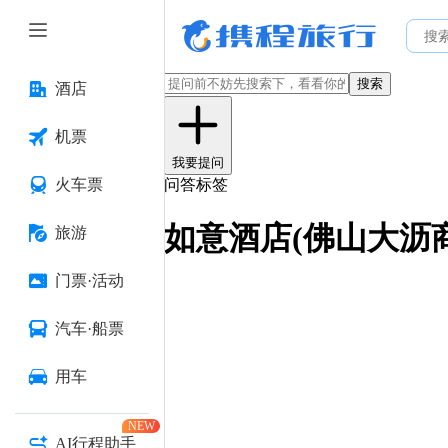
搜索
酒店
机票
我要提问
火车票
问答标签
如意酒店(佛山大沥
旅游
门票·活动
汽车·船票
用车
NEW
AI行程助手