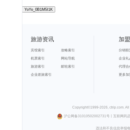
YoYo_0B1M5I1K
旅游资讯
加
宾馆索引
攻略索引
分销联
机票索引
网站导航
企业礼
旅游索引
邮轮索引
代理合
企业差旅索引
更多加
Copyright©
1999-
2026
,
ctrip.com
. Al
沪公网备31010502002731号
丨
互联网药
违法和不良信息举报电话0