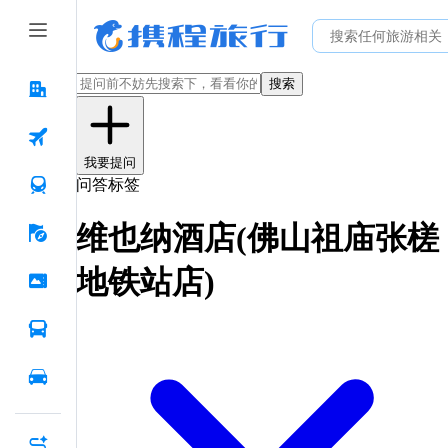
搜索
我要提问
问答标签
维也纳酒店(佛山祖庙张槎
地铁站店)