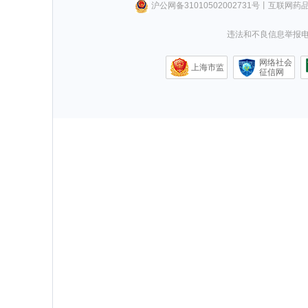
沪公网备31010502002731号
丨
互联网药
违法和不良信息举报电话0
网络社会
上海市监
征信网