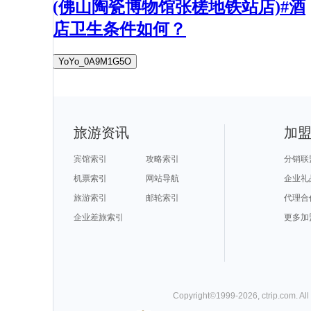
(佛山陶瓷博物馆张槎地铁站店)#酒
店卫生条件如何？
YoYo_0A9M1G5O
旅游资讯
加
宾馆索引
攻略索引
分销联
机票索引
网站导航
企业礼
旅游索引
邮轮索引
代理合
企业差旅索引
更多加
Copyright©
1999-
2026
,
ctrip.com
. Al