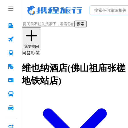
搜索
我要提问
问答标签
维也纳酒店(佛山祖庙张槎
地铁站店)