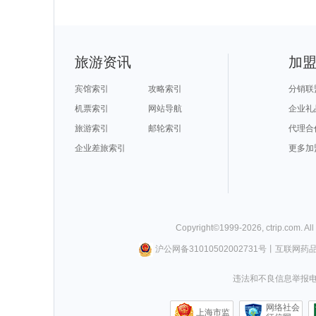
旅游资讯
加
宾馆索引
攻略索引
分销联
机票索引
网站导航
企业礼
旅游索引
邮轮索引
代理合
企业差旅索引
更多加
Copyright©
1999-
2026
,
ctrip.com
. Al
沪公网备31010502002731号
丨
互联网药
违法和不良信息举报电话0
网络社会
上海市监