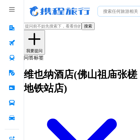
搜索
我要提问
问答标签
维也纳酒店(佛山祖庙张槎
地铁站店)