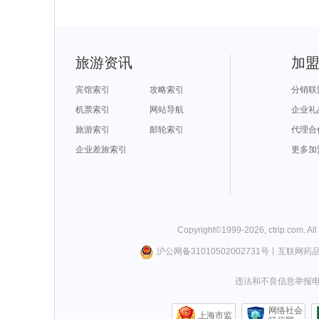
旅游资讯
加
宾馆索引
攻略索引
分销联
机票索引
网站导航
企业礼
旅游索引
邮轮索引
代理合
企业差旅索引
更多加
Copyright©
1999-
2026
,
ctrip.com
. Al
沪公网备31010502002731号
丨
互联网药
违法和不良信息举报电话0
网络社会
上海市监