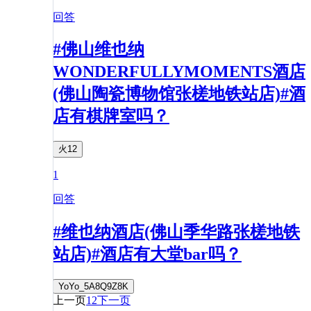
回答
#佛山维也纳
WONDERFULLYMOMENTS酒店
(佛山陶瓷博物馆张槎地铁站店)#酒
店有棋牌室吗？
火12
1
回答
#维也纳酒店(佛山季华路张槎地铁
站店)#酒店有大堂bar吗？
YoYo_5A8Q9Z8K
上一页
1
2
下一页