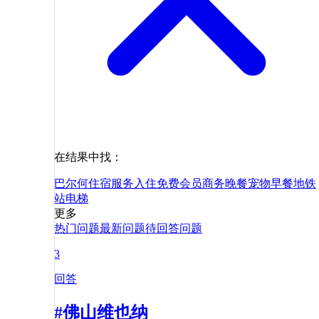
在结果中找：
巴尔
何
住宿
服务
入住
免费
会员
商务
晚餐
宠物
早餐
地铁
站
电梯
更多
热门问题
最新问题
待回答问题
3
回答
#佛山维也纳