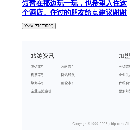
短暂在那边玩一玩，也希望入住这
个酒店。住过的朋友给点建议谢谢
YoYo_7T5Z3R5Q
旅游资讯
加
宾馆索引
攻略索引
分销联
机票索引
网站导航
企业礼
旅游索引
邮轮索引
代理合
企业差旅索引
更多加
Copyright©
1999-
2026
,
ctrip.com
. Al