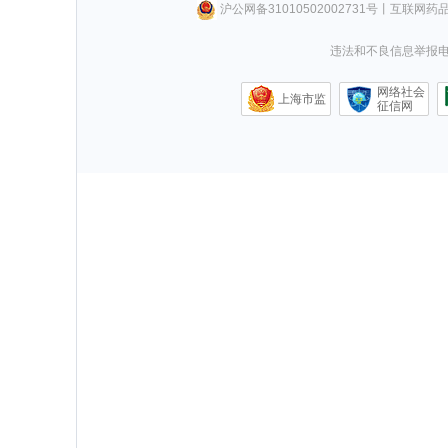
沪公网备31010502002731号
丨
互联网药
违法和不良信息举报电话0
网络社会
上海市监
征信网