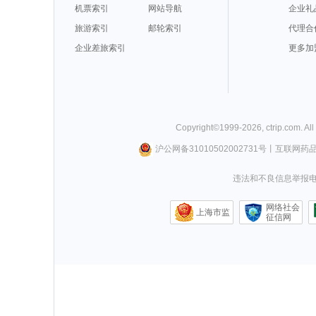
机票索引
网站导航
企业礼
旅游索引
邮轮索引
代理合
企业差旅索引
更多加
Copyright©
1999-
2026
,
ctrip.com
. Al
沪公网备31010502002731号
丨
互联网药
违法和不良信息举报电话0
网络社会
上海市监
征信网