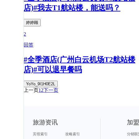
店)#我去T1航站楼，能送吗？
婷婷顾
2
回答
#全季酒店(广州白云机场T2航站楼
店)#可以退早餐吗
YoYo_9I1H0E2L
上一页
1
2
下一页
旅游资讯
加
宾馆索引
攻略索引
分销联