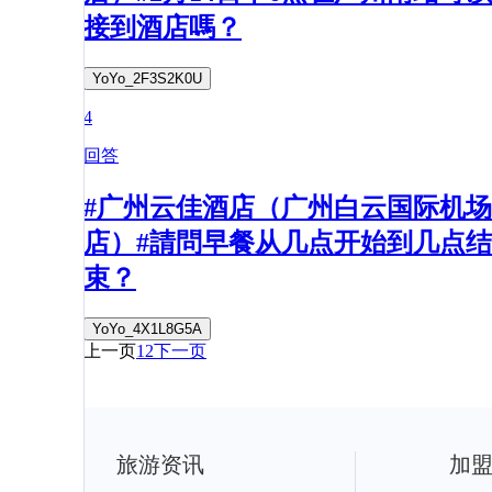
接到酒店嗎？
YoYo_2F3S2K0U
4
回答
#广州云佳酒店（广州白云国际机场
店）#請問早餐从几点开始到几点结
束？
YoYo_4X1L8G5A
上一页
1
2
下一页
旅游资讯
加