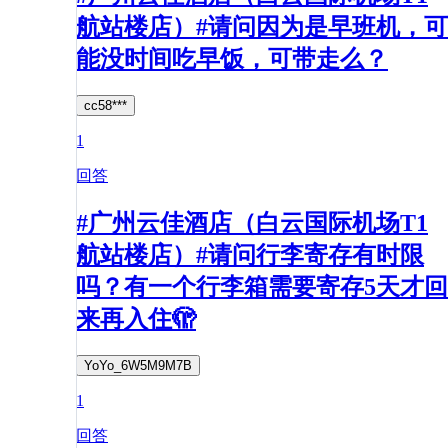
航站楼店）#请问因为是早班机，可
能没时间吃早饭，可带走么？
cc58***
1
回答
#广州云佳酒店（白云国际机场T1
航站楼店）#请问行李寄存有时限
吗？有一个行李箱需要寄存5天才回
来再入住🫣
YoYo_6W5M9M7B
1
回答