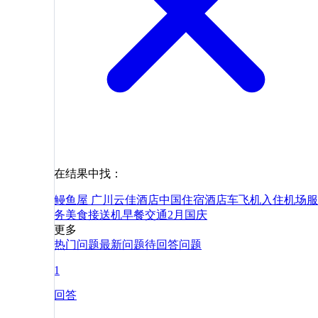
在结果中找：
鳗鱼屋 广川
云佳酒店
中国
住宿
酒店
车
飞机
入住
机场
服
务
美食
接送机
早餐
交通
2月
国庆
更多
热门问题
最新问题
待回答问题
1
回答