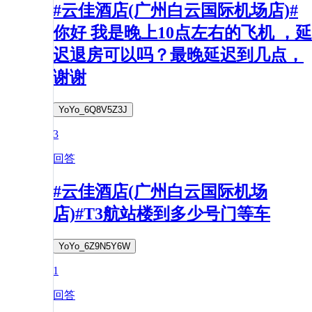
#云佳酒店(广州白云国际机场店)#
你好 我是晚上10点左右的飞机 ，延
迟退房可以吗？最晚延迟到几点，
谢谢
YoYo_6Q8V5Z3J
3
回答
#云佳酒店(广州白云国际机场
店)#T3航站楼到多少号门等车
YoYo_6Z9N5Y6W
1
回答