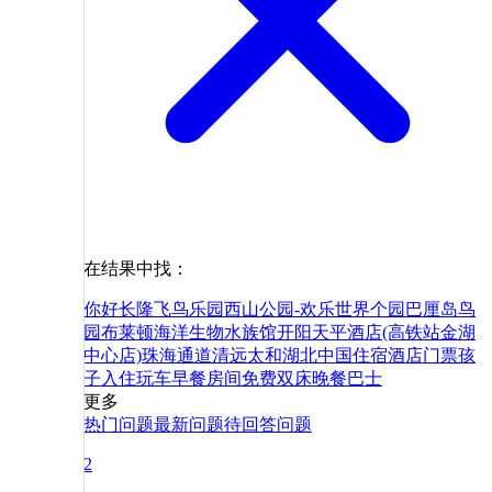
在结果中找：
你好
长隆飞鸟乐园
西山公园-欢乐世界
个园
巴厘岛鸟
园
布莱顿海洋生物水族馆
开阳天平酒店(高铁站金湖
中心店)
珠海
通道
清远
太和
湖北
中国
住宿
酒店
门票
孩
子
入住
玩
车
早餐
房间
免费
双床
晚餐
巴士
更多
热门问题
最新问题
待回答问题
2