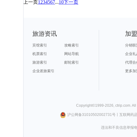
上一页
1
2
3
4
5
6
7
...
10
下一页
旅游资讯
加
宾馆索引
攻略索引
分销联
机票索引
网站导航
企业礼
旅游索引
邮轮索引
代理合
企业差旅索引
更多加
Copyright©
1999-
2026
,
ctrip.com
. Al
沪公网备31010502002731号
丨
互联网药
违法和不良信息举报电话0