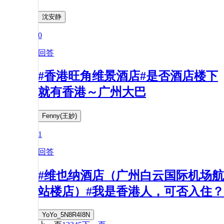
沈安静
0
回答
#香港旺角维景酒店#是否酒店楼下
就有香港～广州大巴
Fenny(王妙)
1
回答
#维也纳酒店（广州白云国际机场航
站楼店）#我是香港人，可否入住？
YoYo_5N8R4I8N