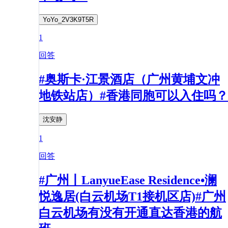
YoYo_2V3K9T5R
1
回答
#奥斯卡·江景酒店（广州黄埔文冲
地铁站店）#香港同胞可以入住吗？
沈安静
1
回答
#广州丨LanyueEase Residence•澜
悦逸居(白云机场T1接机区店)#广州
白云机场有没有开通直达香港的航