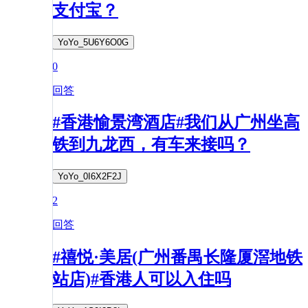
支付宝？
YoYo_5U6Y6O0G
0
回答
#香港愉景湾酒店#我们从广州坐高
铁到九龙西，有车来接吗？
YoYo_0I6X2F2J
2
回答
#禧悦·美居(广州番禺长隆厦滘地铁
站店)#香港人可以入住吗