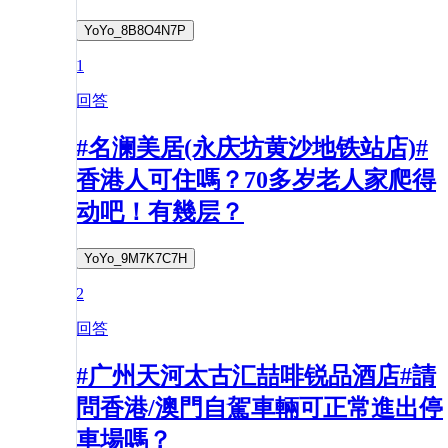
YoYo_8B8O4N7P
1
回答
#名澜美居(永庆坊黄沙地铁站店)#
香港人可住嗎？70多岁老人家爬得
动吧！有幾层？
YoYo_9M7K7C7H
2
回答
#广州天河太古汇喆啡锐品酒店#請
問香港/澳門自駕車輛可正常進出停
車場嗎？