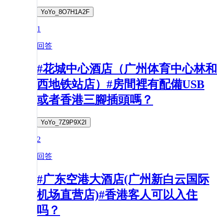
YoYo_8O7H1A2F
1
回答
#花城中心酒店（广州体育中心林和
西地铁站店）#房間裡有配備USB
或者香港三腳插頭嗎？
YoYo_7Z9P9X2I
2
回答
#广东空港大酒店(广州新白云国际
机场直营店)#香港客人可以入住
吗？