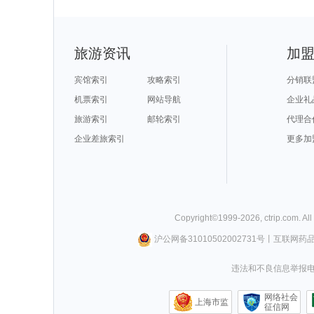
旅游资讯
加
宾馆索引
攻略索引
分销联
机票索引
网站导航
企业礼
旅游索引
邮轮索引
代理合
企业差旅索引
更多加
Copyright©
1999-
2026
,
ctrip.com
. Al
沪公网备31010502002731号
丨
互联网药
违法和不良信息举报电话0
网络社会
上海市监
征信网