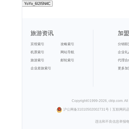
YoYo_6I2I5N4C
旅游资讯
加
宾馆索引
攻略索引
分销联
机票索引
网站导航
企业礼
旅游索引
邮轮索引
代理合
企业差旅索引
更多加
Copyright©
1999-
2026
,
ctrip.com
. Al
沪公网备31010502002731号
丨
互联网药
违法和不良信息举报电话0