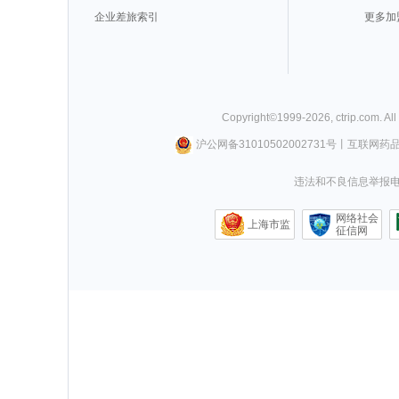
企业差旅索引
更多加
Copyright©
1999-
2026
,
ctrip.com
. Al
沪公网备31010502002731号
丨
互联网药
违法和不良信息举报电话0
网络社会
上海市监
征信网