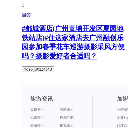
1
回答
#都城酒店(广州黄埔开发区夏园地
铁站店)#住这家酒店去广州融创乐
园参加春季花车巡游摄影采风方便
吗？摄影爱好者合适吗？
YoYo_0X1Z4J4U
旅游资讯
加
宾馆索引
攻略索引
分销联
机票索引
网站导航
企业礼
旅游索引
邮轮索引
代理合