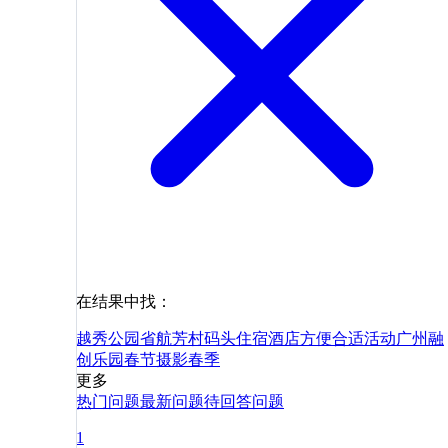
在结果中找：
越秀公园
省航芳村码头
住宿
酒店
方便
合适
活动
广州融
创乐园
春节
摄影
春季
更多
热门问题
最新问题
待回答问题
1