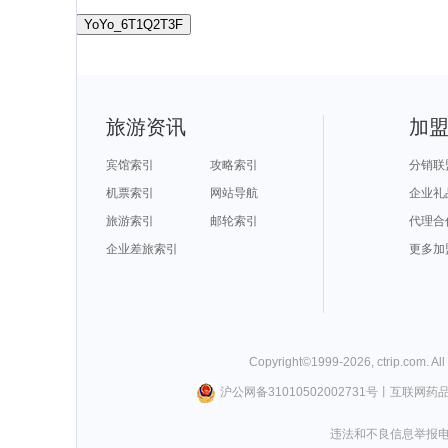
YoYo_6T1Q2T3F
旅游资讯
加
宾馆索引
攻略索引
分销联
机票索引
网站导航
企业礼
旅游索引
邮轮索引
代理合
企业差旅索引
更多加
Copyright©
1999-
2026
,
ctrip.com
. Al
沪公网备31010502002731号
丨
互联网药
违法和不良信息举报电话0