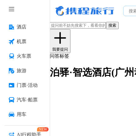
搜索
酒店
机票
我要提问
火车票
问答标签
泊驿·智选酒店(广
旅游
门票·活动
汽车·船票
用车
NEW
AI行程助手