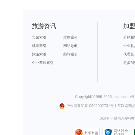
旅游资讯
加
宾馆索引
攻略索引
分销联
机票索引
网站导航
企业礼
旅游索引
邮轮索引
代理合
企业差旅索引
更多加
Copyright©
1999-
2026
,
ctrip.com
. Al
沪公网备31010502002731号
丨
互联网药
违法和不良信息举报电话0
网络社会
上海市监
征信网