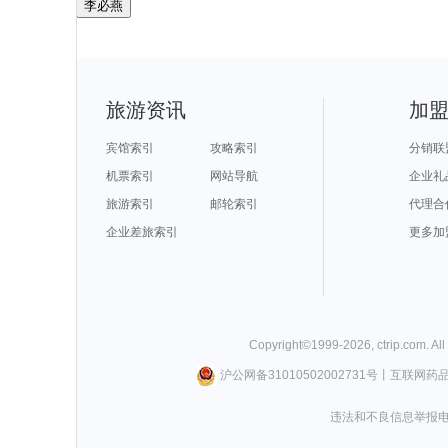
李必燕
旅游资讯
加
宾馆索引
攻略索引
分销联
机票索引
网站导航
企业礼
旅游索引
邮轮索引
代理合
企业差旅索引
更多加
Copyright©
1999-
2026
,
ctrip.com
. Al
沪公网备31010502002731号
丨
互联网药
违法和不良信息举报电话0