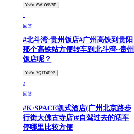
YoYo_6W1O9V8P
1
回答
#北斗湾·贵州饭店#广州高铁到贵阳
那个高铁站方便转车到北斗湾~贵州
饭店呢？
YoYo_7Q1T4R9P
2
回答
#K·SPACE凯式酒店(广州北京路步
行街大佛古寺店)#自驾过去的话车
停哪里比较方便