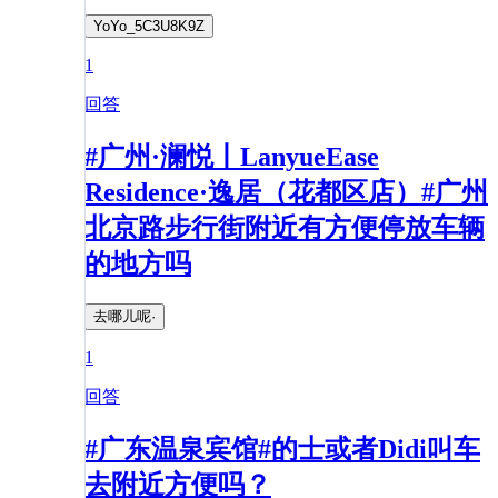
YoYo_5C3U8K9Z
1
回答
#广州·澜悦丨LanyueEase
Residence·逸居（花都区店）#广州
北京路步行街附近有方便停放车辆
的地方吗
去哪儿呢·
1
回答
#广东温泉宾馆#的士或者Didi叫车
去附近方便吗？