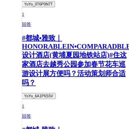
YoYo_0T6P0N7T
1
回答
#都城•雅致｜
HONORABLEIN•COMPARADBL
设计酒店(黄埔夏园地铁站店)#住这
家酒店去越秀公园参加春节花车巡
游设计展方便吗？活动策划师合适
吗？
YoYo_6A1P6S5V
1
回答