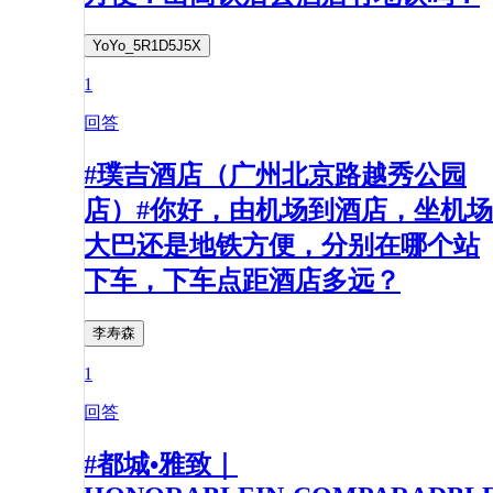
YoYo_5R1D5J5X
1
回答
#璞吉酒店（广州北京路越秀公园
店）#你好，由机场到酒店，坐机场
大巴还是地铁方便，分别在哪个站
下车，下车点距酒店多远？
李寿森
1
回答
#都城•雅致｜