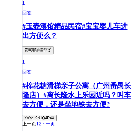
1
回答
#玉壶溪馆精品民宿#宝宝婴儿车进
出方便么？
爱喝耶加雪菲🍸
1
回答
#棉花糖滑梯亲子公寓（广州番禺长
隆店）#离长隆水上乐园近吗？叫车
去方便，还是坐地铁去方便?
YoYo_9N1Q4R4X
上一页
1
2
下一页