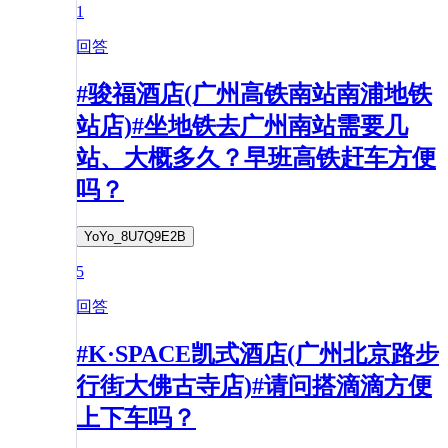
1
回答
#骏福酒店(广州高铁南站南浦地铁
站店)#坐地铁去广州南站需要几
站、大概多久？早班高铁赶车方便
吗？
YoYo_8U7Q9E2B
5
回答
#K·SPACE凯式酒店(广州北京路步
行街大佛古寺店)#请问搭滴滴方便
上下车吗？