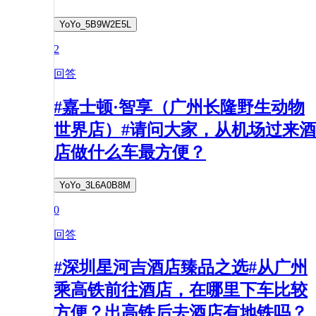
YoYo_5B9W2E5L
2
回答
#嘉士顿·智享（广州长隆野生动物
世界店）#请问大家，从机场过来酒
店做什么车最方便？
YoYo_3L6A0B8M
0
回答
#深圳星河吉酒店臻品之选#从广州
乘高铁前往酒店，在哪里下车比较
方便？出高铁后去酒店有地铁吗？