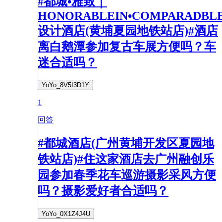
#都城•雅致｜
HONORABLEIN•COMPARADBL
设计酒店(黄埔夏园地铁站店)#酒店
离白鹅潭参加复古车展方便吗？车
迷合适吗？
YoYo_8V5I3D1Y
1
回答
#都城酒店(广州黄埔开发区夏园地
铁站店)#住这家酒店去广州融创乐
园参加春季花车巡游摄影采风方便
吗？摄影爱好者合适吗？
YoYo_0X1Z4J4U