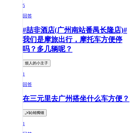
5
回答
#喆非酒店(广州南站番禺长隆店)#
我们是摩旅出行，摩托车方便停
吗？多几辆呢？
烦人的小主子
1
回答
在三元里去广州搭坐什么车方便？
乄鈊铕獨锺
1