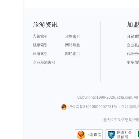
旅游资讯
加
宾馆索引
攻略索引
分销联
机票索引
网站导航
企业礼
旅游索引
邮轮索引
代理合
企业差旅索引
更多加
Copyright©
1999-
2026
,
ctrip.com
. Al
沪公网备31010502002731号
丨
互联网药
违法和不良信息举报电话0
网络社会
上海市监
征信网