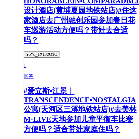
HONORABLEIN•COMPARADBL
设计酒店(黄埔夏园地铁站店)#住这
家酒店去广州融创乐园参加春日花
车巡游活动方便吗？带娃去合适
吗？
YoYo_1X1J2O1O
1
回答
#爱立斯•江景｜
TRANSCENDENCE•NOSTALGIA
公寓(天河区三溪地铁站店)#去美林
M·LIVE天地参加儿童平衡车比赛
方便吗？适合带娃家庭住吗？