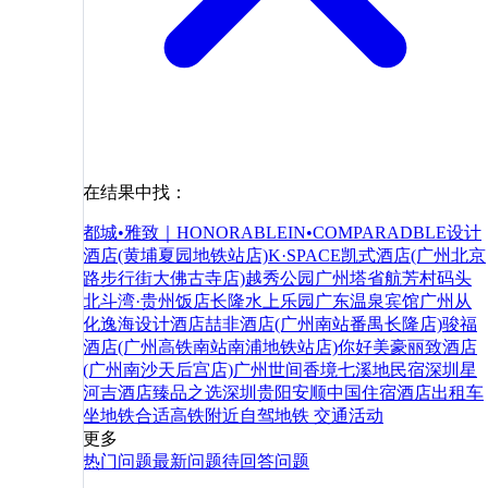
在结果中找：
都城•雅致｜HONORABLEIN•COMPARADBLE设计
酒店(黄埔夏园地铁站店)
K·SPACE凯式酒店(广州北京
路步行街大佛古寺店)
越秀公园
广州塔
省航芳村码头
北斗湾·贵州饭店
长隆水上乐园
广东温泉宾馆
广州从
化逸海设计酒店
喆非酒店(广州南站番禺长隆店)
骏福
酒店(广州高铁南站南浦地铁站店)
你好
美豪丽致酒店
(广州南沙天后宫店)
广州世间香境七溪地民宿
深圳星
河吉酒店臻品之选
深圳
贵阳
安顺
中国
住宿
酒店
出租车
坐地铁
合适
高铁
附近
自驾
地铁
交通
活动
更多
热门问题
最新问题
待回答问题