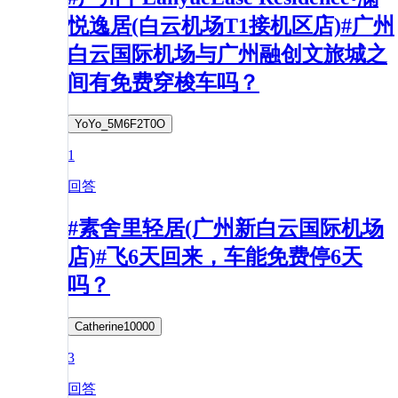
悦逸居(白云机场T1接机区店)#广州
白云国际机场与广州融创文旅城之
间有免费穿梭车吗？
YoYo_5M6F2T0O
1
回答
#素舍里轻居(广州新白云国际机场
店)#飞6天回来，车能免费停6天
吗？
Catherine10000
3
回答