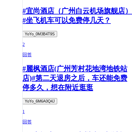
#宜尚酒店（广州白云机场旗舰店）
#坐飞机车可以免费停几天？
YoYo_0M3B4T9S
2
回答
#麗枫酒店(广州芳村花地湾地铁站
店)#第二天退房之后，车还能免费
停多久，想在附近逛逛
YoYo_6M6A0Q4J
1
回答