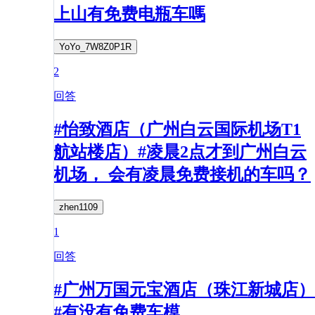
上山有免费电瓶车嗎
YoYo_7W8Z0P1R
2
回答
#怡致酒店（广州白云国际机场T1
航站楼店）#凌晨2点才到广州白云
机场， 会有凌晨免费接机的车吗？
zhen1109
1
回答
#广州万国元宝酒店（珠江新城店）
#有没有免费车模