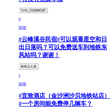
YoYo_5V6M8O8T
0
回答
#云峰溪谷民宿#可以观看星空和日
出日落吗？可以免费送车到地铁东
风站吗？谢谢！
哈哈山人发
1
回答
#宜致酒店（金沙洲沙贝地铁站店）
#一个房间能免费停几辆车？