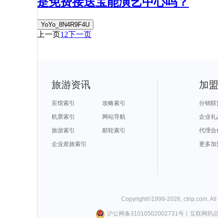
是免费接送宝能演艺中心吗？
YoYo_8N4R9F4U
上一页
1
2
下一页
旅游资讯
加
宾馆索引
攻略索引
分销联
机票索引
网站导航
企业礼
旅游索引
邮轮索引
代理合
企业差旅索引
更多加
Copyright©
1999-
2026
,
ctrip.com
. Al
沪公网备31010502002731号
丨
互联网药