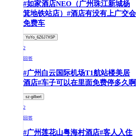
#如家酒店NEO（广州珠江新城杨
箕地铁站店）#酒店有没有上广交会
免费车
YoYo_6Z6J7X5P
2
回答
#广州白云国际机场T1航站楼美居
酒店#车子可以在里面免费停多久啊
sz-gilbert
2
回答
#广州莲花山粤海村酒店#客人入住