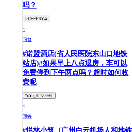
吗？
✨CHERRY🍒
4
回答
#诺盟酒店(省人民医院东山口地铁
站店)#如果早上八点退房，车可以
免费停到下午两点吗？超时如何收
费呢
YoYo_8T7Z3H6L
4
回答
#悦林小筑（广州白云机场人和地铁