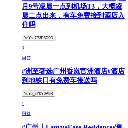
月9号凌晨一点到机场T3，大概凌
晨二点出来，有车免费接到酒店入
住吗
YoYo_7P3P3D9O
3
回答
#洲至奢选广州香岚官洲酒店#酒店
到地铁口有免费车接送吗
YoYo_6Y0Y0P8R
1
回答
#广州丨LanyueEase Residence•澜