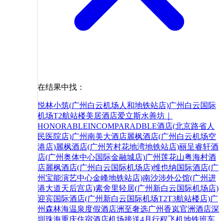
在结果中找：
悦林小筑(广州白云机场人和地铁站店)
广州白云国际
机场T2航站楼美居酒店
爱立斯水善坊｜
HONORABLEINCOMPARADBLE酒店(北京路省人
民医院店)
广州南美大酒店
麗枫酒店(广州白云机场空
港店)
麗枫酒店(广州芳村花地湾地铁站店)
丽呈睿轩酒
店(广州奥体中心国际金融城店)
广州莲花山粤海村酒
店
麗枫酒店(广州白云国际机场店)
维也纳国际酒店(广
州宝能演艺中心金峰地铁站店)
南沙涉外公馆(广州进
港大道天后宫店)
素舍里轻居(广州新白云国际机场店)
迎宾国际酒店(广州新白云国际机场T2T3航站楼店)
广
州森林海温泉度假酒店
洲至奢选广州香岚官洲酒店
深
圳
珠海
重庆
住宿
酒店
机场
接送
4月
行程
飞机
地铁
班车