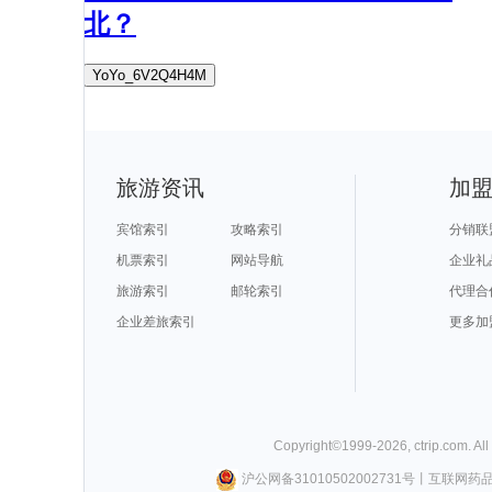
北？
YoYo_6V2Q4H4M
旅游资讯
加
宾馆索引
攻略索引
分销联
机票索引
网站导航
企业礼
旅游索引
邮轮索引
代理合
企业差旅索引
更多加
Copyright©
1999-
2026
,
ctrip.com
. Al
沪公网备31010502002731号
丨
互联网药