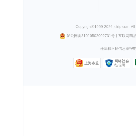
Copyright©
1999-
2026
,
ctrip.com
. Al
沪公网备31010502002731号
丨
互联网药
违法和不良信息举报电话0
网络社会
上海市监
征信网