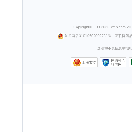
Copyright©
1999-
2026
,
ctrip.com
. Al
沪公网备31010502002731号
丨
互联网药
违法和不良信息举报电话0
网络社会
上海市监
征信网