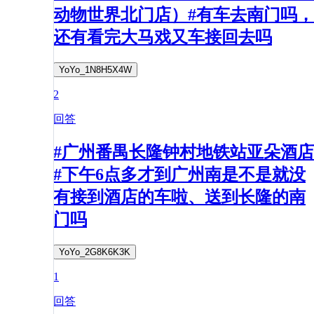
动物世界北门店）#有车去南门吗，
还有看完大马戏又车接回去吗
YoYo_1N8H5X4W
2
回答
#广州番禺长隆钟村地铁站亚朵酒店
#下午6点多才到广州南是不是就没
有接到酒店的车啦、送到长隆的南
门吗
YoYo_2G8K6K3K
1
回答