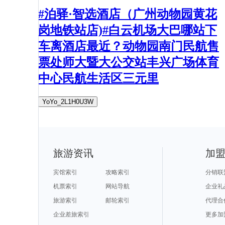
#泊驿·智选酒店（广州动物园黄花
岗地铁站店)#白云机场大巴哪站下
车离酒店最近？动物园南门民航售
票处师大暨大公交站丰兴广场体育
中心民航生活区三元里
YoYo_2L1H0U3W
旅游资讯
加
宾馆索引
攻略索引
分销联
机票索引
网站导航
企业礼
旅游索引
邮轮索引
代理合
企业差旅索引
更多加