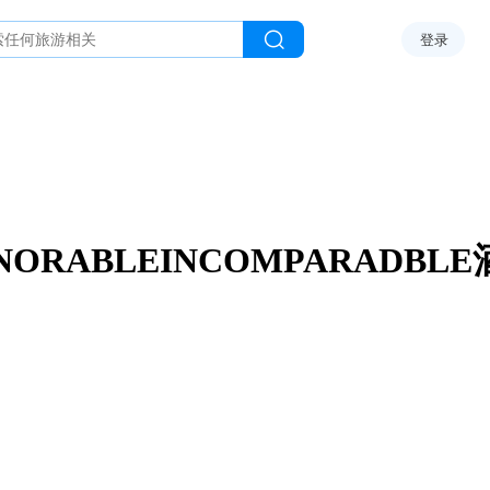
登录
ORABLEINCOMPARADBL