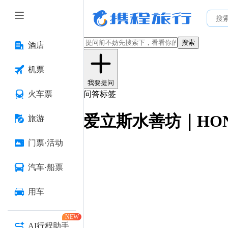
搜索
酒店
机票
我要提问
火车票
问答标签
爱立斯水善坊｜HON
旅游
门票·活动
汽车·船票
用车
NEW
AI行程助手