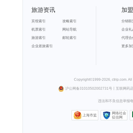
旅游资讯
加
宾馆索引
攻略索引
分销联
机票索引
网站导航
企业礼
旅游索引
邮轮索引
代理合
企业差旅索引
更多加
Copyright©
1999-
2026
,
ctrip.com
. Al
沪公网备31010502002731号
丨
互联网药
违法和不良信息举报电话0
网络社会
上海市监
征信网