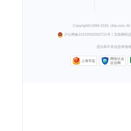
Copyright©
1999-
2026
,
ctrip.com
. Al
沪公网备31010502002731号
丨
互联网药
违法和不良信息举报电话0
网络社会
上海市监
征信网