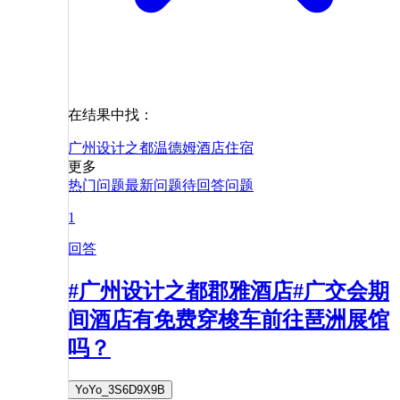
在结果中找：
广州设计之都温德姆酒店
住宿
更多
热门问题
最新问题
待回答问题
1
回答
#广州设计之都郡雅酒店#广交会期
间酒店有免费穿梭车前往琶洲展馆
吗？
YoYo_3S6D9X9B