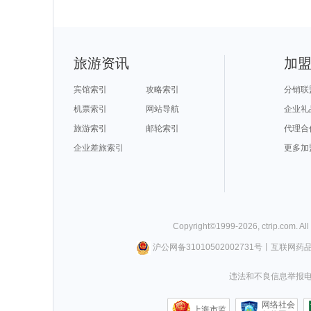
旅游资讯
加
宾馆索引
攻略索引
分销联
机票索引
网站导航
企业礼
旅游索引
邮轮索引
代理合
企业差旅索引
更多加
Copyright©
1999-
2026
,
ctrip.com
. Al
沪公网备31010502002731号
丨
互联网药
违法和不良信息举报电话0
网络社会
上海市监