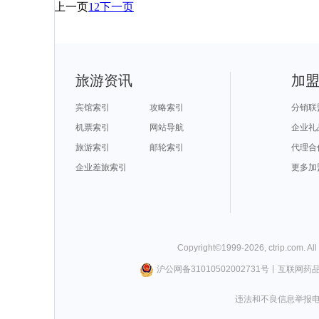
上一页
1
2
下一页
旅游资讯
加
宾馆索引
攻略索引
分销联
机票索引
网站导航
企业礼
旅游索引
邮轮索引
代理合
企业差旅索引
更多加
Copyright©
1999-
2026
,
ctrip.com
. Al
沪公网备31010502002731号
丨
互联网药
违法和不良信息举报电话0