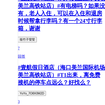
美兰高铁站店）#有电梯吗？如果没
有，老人入住，可以在入住和退房
时候帮拿行李吗？有一个24寸行李
箱，谢谢
筱竹子莹莹
7
回答
#壹航假日酒店（海口美兰国际机场
美兰高铁站店）#T1出耒，离免费
接机的停车点远么？好找么？
YoYo_7O8X0M2D
3