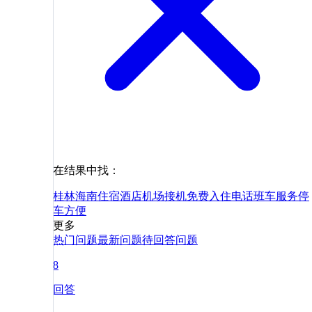
在结果中找：
桂林
海南
住宿
酒店
机场
接机
免费
入住
电话
班车
服务
停
车
方便
更多
热门问题
最新问题
待回答问题
8
回答