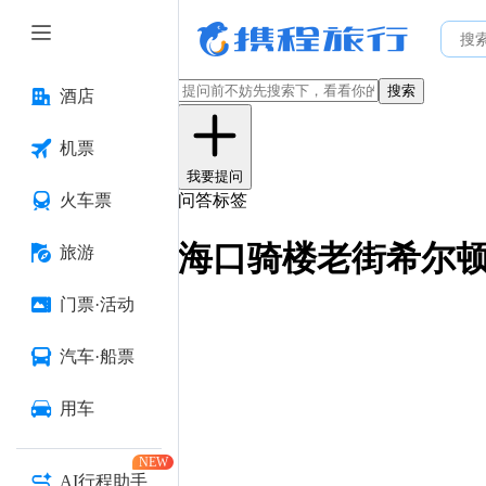
搜索
酒店
机票
我要提问
火车票
问答标签
海口骑楼老街希尔
旅游
门票·活动
汽车·船票
用车
NEW
AI行程助手