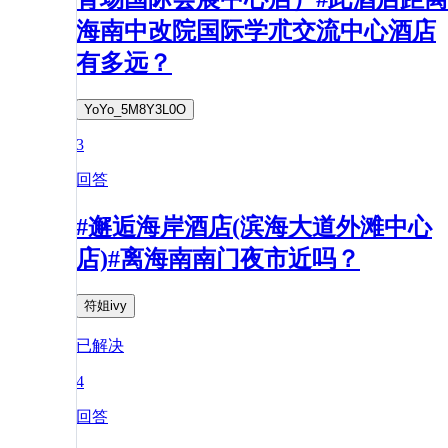
海南中改院国际学朮交流中心酒店
有多远？
YoYo_5M8Y3L0O
3
回答
#邂逅海岸酒店(滨海大道外滩中心
店)#离海南南门夜市近吗？
符姐ivy
已解决
4
回答