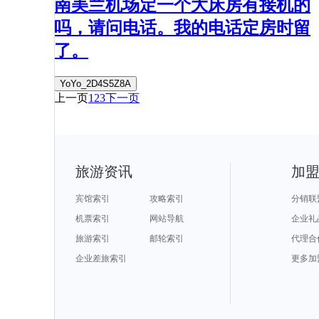
南美兰机场定一个大床房有接机的
吗，请问电话。我的电话定房时留
了。
YoYo_2D4S5Z8A
上一页
1
2
3
下一页
旅游资讯
加
宾馆索引
攻略索引
分销联
机票索引
网站导航
企业礼
旅游索引
邮轮索引
代理合
企业差旅索引
更多加