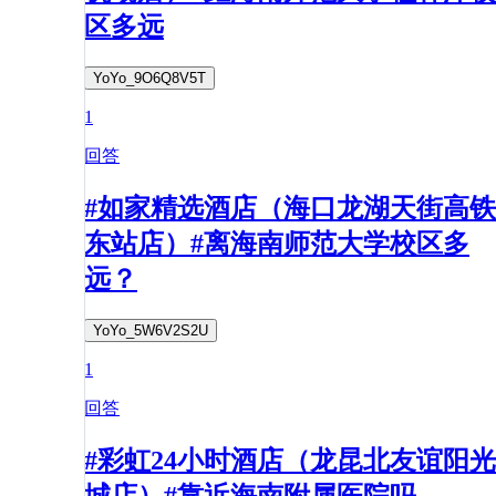
区多远
YoYo_9O6Q8V5T
1
回答
#如家精选酒店（海口龙湖天街高铁
东站店）#离海南师范大学校区多
远？
YoYo_5W6V2S2U
1
回答
#彩虹24小时酒店（龙昆北友谊阳光
城店）#靠近海南附属医院吗