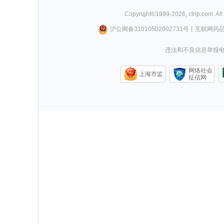
Copyright©
1999-
2026
,
ctrip.com
. Al
沪公网备31010502002731号
丨
互联网药
违法和不良信息举报电话0
网络社会
上海市监
征信网