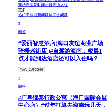
离
特产
医院
时间
步行
周边
入住
更多
热门问题
最新问题
待回答问题
3
回答
#爱丽智慧酒店(海口友谊商业广场
骑楼老街店 )#自驾游海南，凌晨1
点才能到达酒店还可以入住吗？
YoYo_1U6C0I4H
2
回答
#广粤锦泰行政公寓（海口国际会展
中心店）#过年打算去海南玩几天，