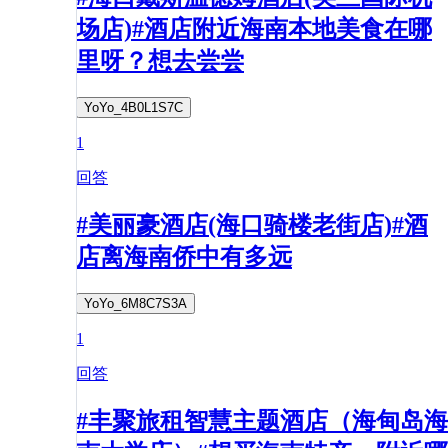
场店)#酒店附近海南本地美食在哪
里呀？想去尝尝
YoYo_4B0L1S7C
1
回答
#美丽豪酒店(海口骑楼老街店)#酒
店离海南侨中有多远
YoYo_6M8C7S3A
1
回答
#丰聚旅租智慧主题酒店（海甸岛海