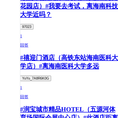
花园店）#我要去考试，离海南科技
大学近吗？
97023
1
回答
#禧迎门酒店（高铁东站海南医科大
学店）#离海南医科大学多远
YoYo_7A8R6K0G
1
回答
#润宝城市精品HOTEL（五源河体
育场国际会展中心店）#此酒店距离