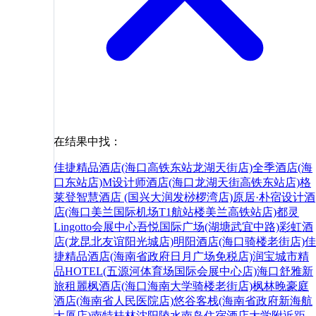
在结果中找：
佳捷精品酒店(海口高铁东站龙湖天街店)
全季酒店(海
口东站店)
M设计师酒店(海口龙湖天街高铁东站店)
格
莱登智慧酒店 (国兴大润发桫椤湾店)
原居·朴宿设计酒
店(海口美兰国际机场T1航站楼美兰高铁站店)
都灵
Lingotto会展中心
吾悦国际广场(湖塘武宜中路)
彩虹酒
店(龙昆北友谊阳光城店)
明阳酒店(海口骑楼老街店)
佳
捷精品酒店(海南省政府日月广场免税店)
润宝城市精
品HOTEL(五源河体育场国际会展中心店)
海口舒雅新
旅租
麗枫酒店(海口海南大学骑楼老街店)
枫林晚豪庭
酒店(海南省人民医院店)
悠谷客栈(海南省政府新海航
大厦店)
南特
桂林
沈阳
陵水
南岛
住宿
酒店
大学
附近
距