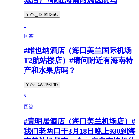
YoYo_3S8K8G5C
1
回答
#维也纳酒店（海口美兰国际机场
T2航站楼店）#请问附近有海南特
产和水果店吗？
YoYo_4W2P6L9D
5
回答
#壹明居酒店（海口美兰机场店）#
我们老两口于3月18日晚上930到海