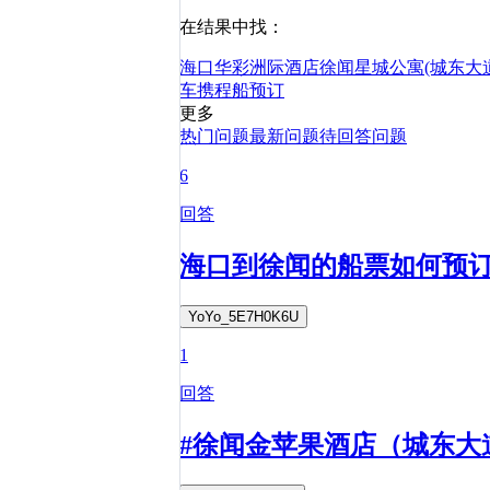
在结果中找：
海口华彩洲际酒店
徐闻星城公寓(城东大
车
携程
船
预订
更多
热门问题
最新问题
待回答问题
6
回答
海口到徐闻的船票如何预
YoYo_5E7H0K6U
1
回答
#徐闻金苹果酒店（城东大