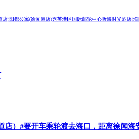
道店)
阳都公寓(徐闻港店)
秀英港区国际邮轮中心
听海时光酒店(海
订
道店）#要开车乘轮渡去海口，距离徐闻海