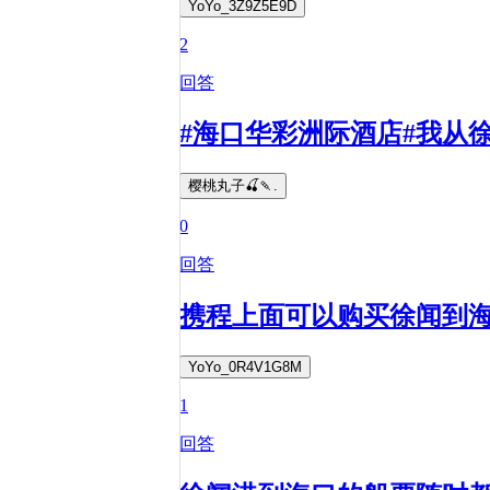
YoYo_3Z9Z5E9D
2
回答
#海口华彩洲际酒店#我从
樱桃丸子🍒🍡.
0
回答
携程上面可以购买徐闻到
YoYo_0R4V1G8M
1
回答