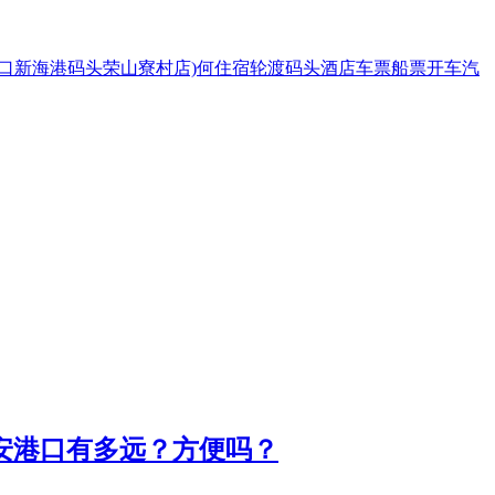
口新海港码头荣山寮村店)
何
住宿
轮渡
码头
酒店
车票
船票
开车
汽
安港口有多远？方便吗？