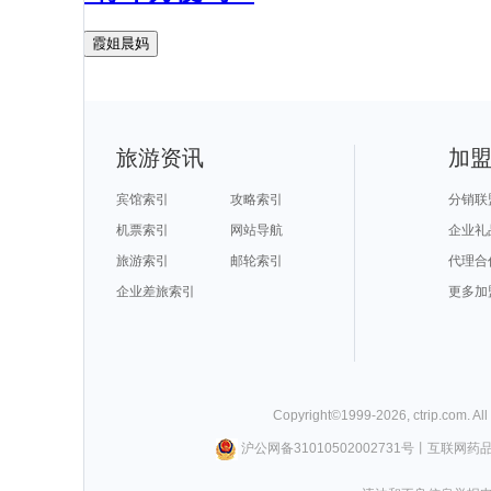
霞姐晨妈
旅游资讯
加
宾馆索引
攻略索引
分销联
机票索引
网站导航
企业礼
旅游索引
邮轮索引
代理合
企业差旅索引
更多加
Copyright©
1999-
2026
,
ctrip.com
. Al
沪公网备31010502002731号
丨
互联网药