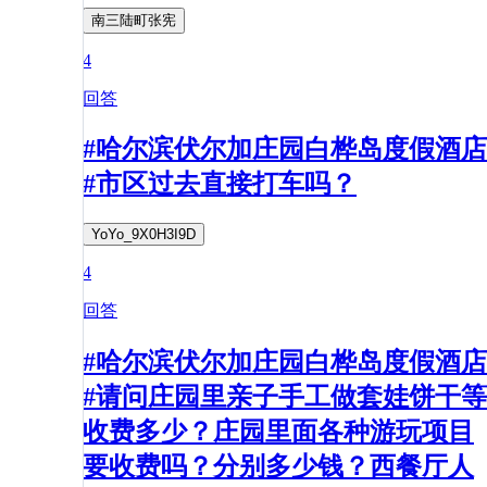
南三陆町张宪
4
回答
#哈尔滨伏尔加庄园白桦岛度假酒店
#市区过去直接打车吗？
YoYo_9X0H3I9D
4
回答
#哈尔滨伏尔加庄园白桦岛度假酒店
#请问庄园里亲子手工做套娃饼干等
收费多少？庄园里面各种游玩项目
要收费吗？分别多少钱？西餐厅人