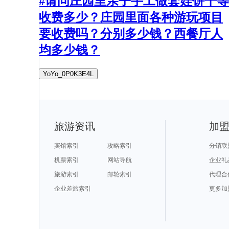
#请问庄园里亲子手工做套娃饼干等
收费多少？庄园里面各种游玩项目
要收费吗？分别多少钱？西餐厅人
均多少钱？
YoYo_0P0K3E4L
旅游资讯
加
宾馆索引
攻略索引
分销联
机票索引
网站导航
企业礼
旅游索引
邮轮索引
代理合
企业差旅索引
更多加