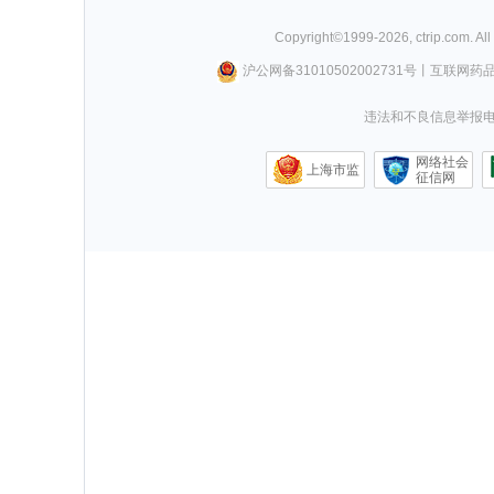
Copyright©
1999-
2026
,
ctrip.com
. Al
沪公网备31010502002731号
丨
互联网药
违法和不良信息举报电话0
网络社会
上海市监
征信网