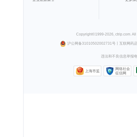
Copyright©
1999-
2026
,
ctrip.com
. Al
沪公网备31010502002731号
丨
互联网药
违法和不良信息举报电话0
网络社会
上海市监
征信网