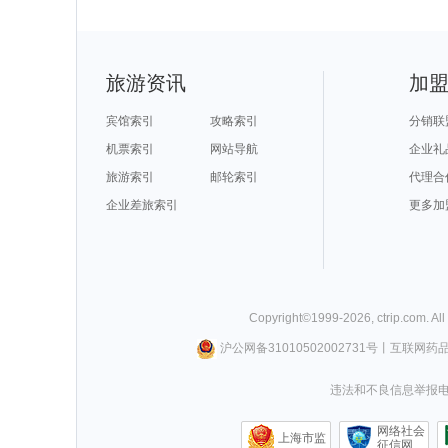
旅游资讯
加
宾馆索引
攻略索引
分销联
机票索引
网站导航
企业礼
旅游索引
邮轮索引
代理合
企业差旅索引
更多加
Copyright©
1999-
2026
,
ctrip.com
. Al
沪公网备31010502002731号
丨
互联网药
违法和不良信息举报电话0
网络社会
上海市监
征信网