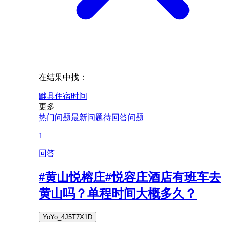
在结果中找：
黟县
住宿
时间
更多
热门问题
最新问题
待回答问题
1
回答
#黄山悦榕庄#悦容庄酒店有班车去
黄山吗？单程时间大概多久？
YoYo_4J5T7X1D