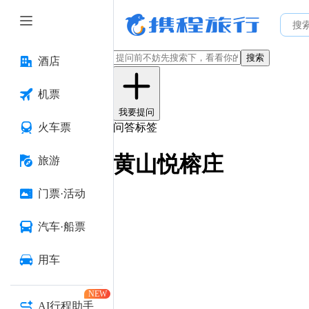
搜索
酒店
机票
我要提问
火车票
问答标签
黄山悦榕庄
旅游
门票·活动
汽车·船票
用车
NEW
AI行程助手