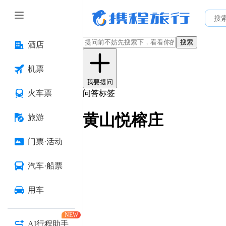
搜索
酒店
机票
我要提问
火车票
问答标签
黄山悦榕庄
旅游
门票·活动
汽车·船票
用车
NEW
AI行程助手