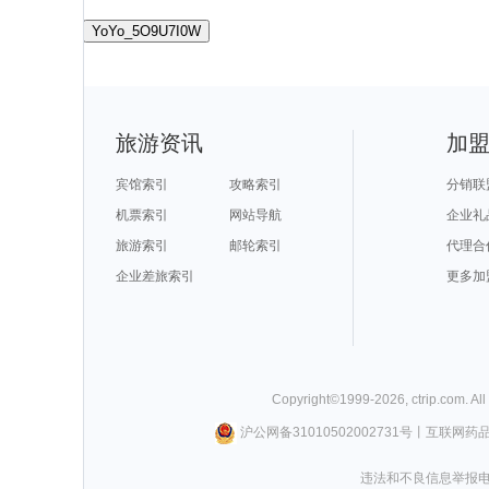
YoYo_5O9U7I0W
旅游资讯
加
宾馆索引
攻略索引
分销联
机票索引
网站导航
企业礼
旅游索引
邮轮索引
代理合
企业差旅索引
更多加
Copyright©
1999-
2026
,
ctrip.com
. Al
沪公网备31010502002731号
丨
互联网药
违法和不良信息举报电话0