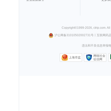
Copyright©
1999-
2026
,
ctrip.com
. Al
沪公网备31010502002731号
丨
互联网药
违法和不良信息举报电话0
网络社会
上海市监
征信网