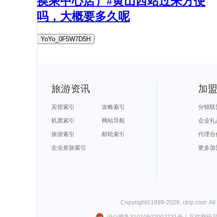
换乘中心店）#黄山西站过来方便
吗，大概要多久呢
YoYo_0F5W7D5H
旅游资讯
加
宾馆索引
攻略索引
分销联
机票索引
网站导航
企业礼
旅游索引
邮轮索引
代理合
企业差旅索引
更多加
Copyright©
1999-
2026
,
ctrip.com
. Al
沪公网备31010502002731号
丨
互联网药