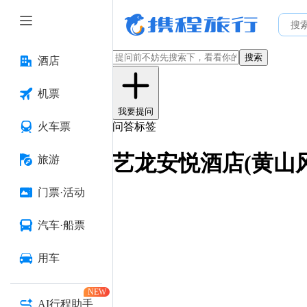
搜索
酒店
机票
我要提问
火车票
问答标签
艺龙安悦酒店(黄山
旅游
门票·活动
汽车·船票
用车
NEW
AI行程助手