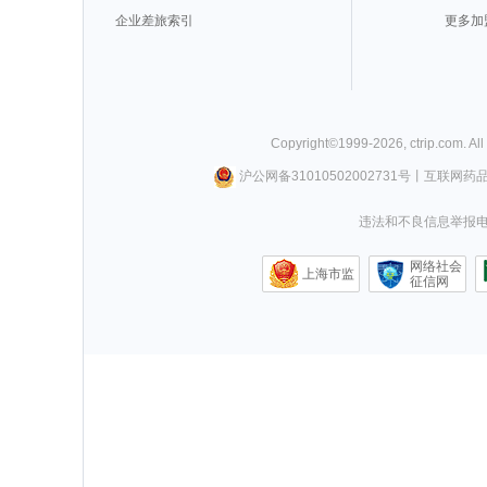
企业差旅索引
更多加
Copyright©
1999-
2026
,
ctrip.com
. Al
沪公网备31010502002731号
丨
互联网药
违法和不良信息举报电话0
网络社会
上海市监
征信网