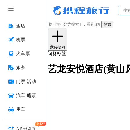
搜索
酒店
机票
我要提问
火车票
问答标签
艺龙安悦酒店(黄山
旅游
门票·活动
汽车·船票
用车
NEW
AI行程助手